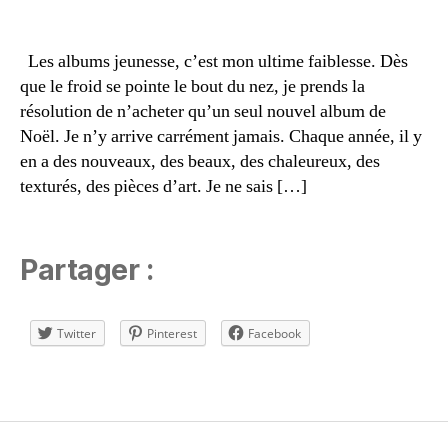
e
d
e
Les albums jeunesse, c’est mon ultime faiblesse. Dès
m
que le froid se pointe le bout du nez, je prends la
a
résolution de n’acheter qu’un seul nouvel album de
m
Noël. Je n’y arrive carrément jamais. Chaque année, il y
a
al
n
en a des nouveaux, des beaux, des chaleureux, des
b
u
texturés, des pièces d’art. Je ne sais […]
m
s
je
Partager :
u
n
e
Twitter
Pinterest
Facebook
s
s
e
,
Étiquettes
le
c
t