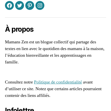
u
F
T
P
I
r
e
,
li
v
À propos
r
e
Mamans Zen est un blogue collectif qui partage des
s
textes en lien avec le quotidien des mamans à la maison,
l’éducation bienveillante et les apprentissages en
famille.
96661ca85ce2ff813ec1e375938f8fc6cb47286e5401dbf7
af
Consultez notre
Politique de confidentialité
avant
d’utiliser ce site. Notez que certains articles pourraient
contenir des liens affiliés.
Infolettre