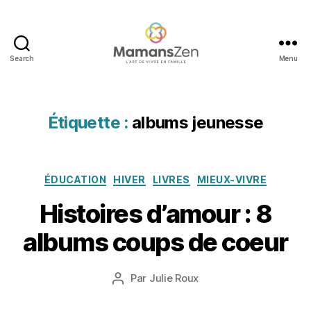
Search
Menu
Mamans
Zen
Étiquette :
albums jeunesse
Catégories
ÉDUCATION
HIVER
LIVRES
MIEUX-VIVRE
8
Histoires d’amour : 8
f
é
albums coups de coeur
v
ri
e
Date
Par
Julie Roux
Auteur
r
de
de
2
l’article
l’article