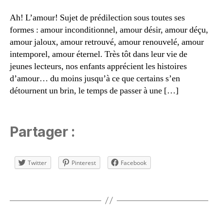
n
Ah! L’amour! Sujet de prédilection sous toutes ses
t-
formes : amour inconditionnel, amour désir, amour déçu,
V
amour jaloux, amour retrouvé, amour renouvelé, amour
al
e
intemporel, amour éternel. Très tôt dans leur vie de
n
jeunes lecteurs, nos enfants apprécient les histoires
ti
d’amour… du moins jusqu’à ce que certains s’en
n
,
détournent un brin, le temps de passer à une […]
s
u
g
g
Partager :
e
st
io
Twitter
Pinterest
Facebook
n
s
Étiquettes
le
c
t