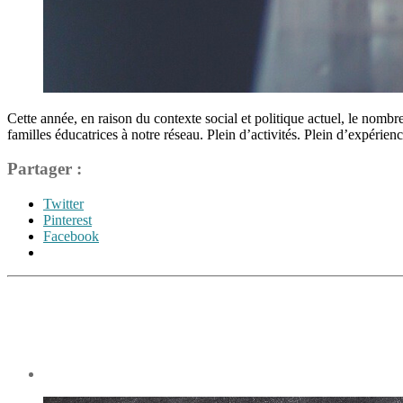
Cette année, en raison du contexte social et politique actuel, le nomb
familles éducatrices à notre réseau. Plein d’activités. Plein d’expéri
Partager :
Twitter
Pinterest
Facebook
Étiquettes
apprentissages
en
famille
,
école
à
la
Date
maison
,