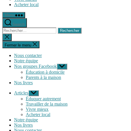
Acheter local
Menu
Search
Rechercher :
Fermer
la
recherche
Fermer le menu
Nous contacter
Notre équipe
Nos groupes Facebook
Afficher
le
Éducation à domicile
sous-
Parents à la maison
menu
Nos livres
Articles
Afficher
le
Éduquer autrement
sous-
Travailler de la maison
menu
Vivre mieux
Acheter local
Notre équipe
Nos livres
Nous contacter