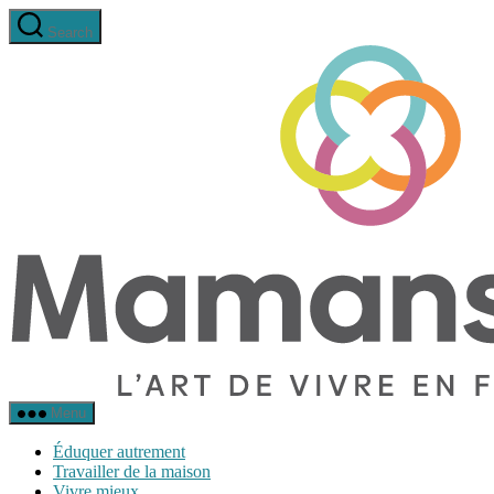
Aller
Search
au
contenu
Menu
Éduquer autrement
Travailler de la maison
Vivre mieux