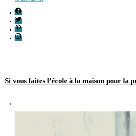
F
T
P
I
Si vous faites l’école à la maison pour la
Date
de
2
l’article
décembre
2020