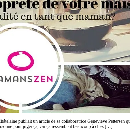
votre
maison
définit
votre
qualité
en
tant
que
maman?
#LaVraieVie
ine publiait un article de sa collaboratrice Genevieve Pettersen qui m
ersonne pour juger ça, car ça ressemblait beaucoup à chez […]