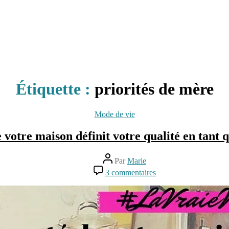
Étiquette :
priorités de mère
Catégories
Mode de vie
e votre maison définit votre qualité en ta
Auteur
Par
Marie
de
sur
3 commentaires
l’article
Est-
ce
que
la
propreté
de