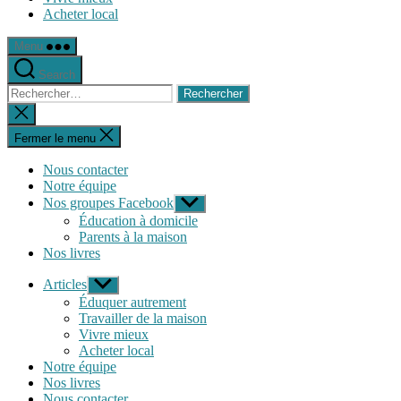
Acheter local
Menu
Search
Rechercher :
Fermer
la
recherche
Fermer le menu
Nous contacter
Notre équipe
Nos groupes Facebook
Afficher
le
Éducation à domicile
sous-
Parents à la maison
menu
Nos livres
Articles
Afficher
le
Éduquer autrement
sous-
Travailler de la maison
menu
Vivre mieux
Acheter local
Notre équipe
Nos livres
Nous contacter