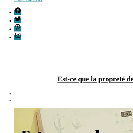
F
T
P
I
Est-ce que la propreté d
Date
de
1
l’article
février
2016