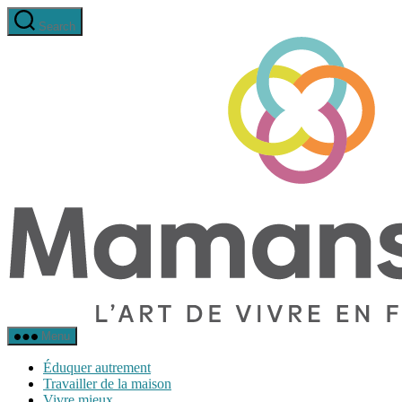
Aller
Search
au
contenu
Menu
Éduquer autrement
Travailler de la maison
Vivre mieux