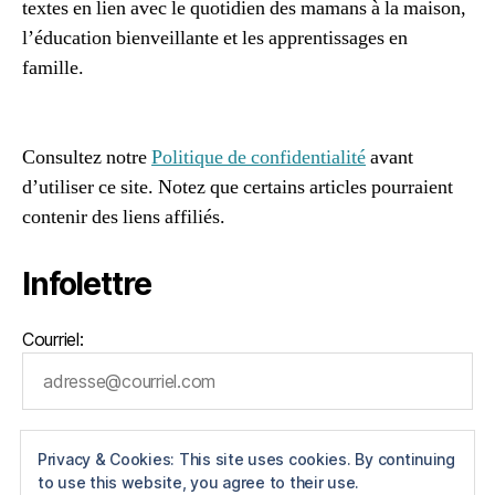
textes en lien avec le quotidien des mamans à la maison,
o
r
l’éducation bienveillante et les apprentissages en
t
,
famille.
p
96661ca85ce2ff813ec1e375938f8fc6cb47286e5401dbf7
a
af
s
s
Consultez notre
Politique de confidentialité
avant
i
d’utiliser ce site. Notez que certains articles pourraient
o
contenir des liens affiliés.
n
Infolettre
Courriel:
Privacy & Cookies: This site uses cookies. By continuing
to use this website, you agree to their use.