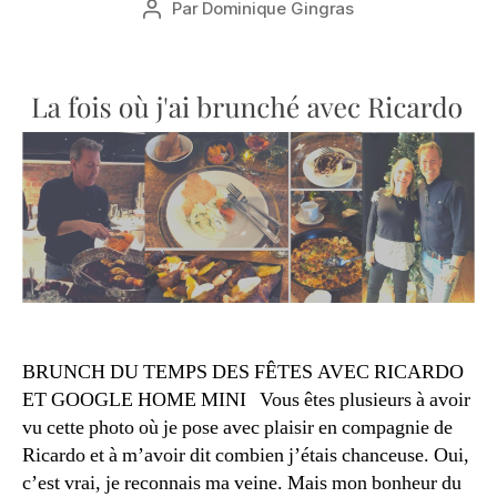
Par
Dominique Gingras
b
Auteur
de
r
de
l’article
e
l’article
2
0
B
1
r
8
u
n
c
h
e
n
b
o
n
BRUNCH DU TEMPS DES FÊTES AVEC RICARDO
n
ET GOOGLE HOME MINI Vous êtes plusieurs à avoir
e
vu cette photo où je pose avec plaisir en compagnie de
c
Ricardo et à m’avoir dit combien j’étais chanceuse. Oui,
o
c’est vrai, je reconnais ma veine. Mais mon bonheur du
m