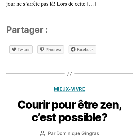
p
jour ne s’arrête pas là! Lors de cette […]
a
g
ni
Partager :
e
,
G
o
Twitter
Pinterest
Facebook
o
gl
e
Étiquettes
H
o
m
1
Catégories
MIEUX-VIVRE
e
5
M
n
Courir pour être zen,
in
o
i
,
v
c’est possible?
Ri
e
c
m
Date
a
Par
Dominique Gingras
b
Auteur
de