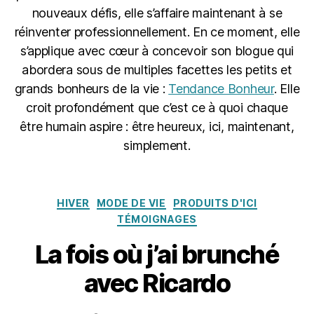
nouveaux défis, elle s’affaire maintenant à se
réinventer professionnellement. En ce moment, elle
s’applique avec cœur à concevoir son blogue qui
abordera sous de multiples facettes les petits et
grands bonheurs de la vie :
Tendance Bonheur
. Elle
croit profondément que c’est ce à quoi chaque
être humain aspire : être heureux, ici, maintenant,
simplement.
Catégories
HIVER
MODE DE VIE
PRODUITS D'ICI
1
TÉMOIGNAGES
0
d
La fois où j’ai brunché
é
c
avec Ricardo
e
m
Date