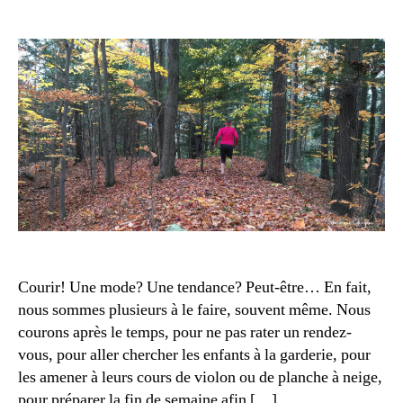
r
r
de
l’article
d
e
l’article
o
,
2
V
0
ie
1
d
7
e
bl
o
b
g
o
u
n
e
n
u
e
s
s
e
h
Courir! Une mode? Une tendance? Peut-être… En fait,
a
nous sommes plusieurs à le faire, souvent même. Nous
b
courons après le temps, pour ne pas rater un rendez-
it
vous, pour aller chercher les enfants à la garderie, pour
u
les amener à leurs cours de violon ou de planche à neige,
d
e
pour préparer la fin de semaine afin […]