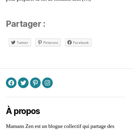
s
d
e
Partager :
v
i
e
Twitter
Pinterest
Facebook
,
c
o
Étiquettes
u
ri
r
,
f
F
T
P
I
a
ir
e
d
À propos
u
s
Mamans Zen est un blogue collectif qui partage des
p