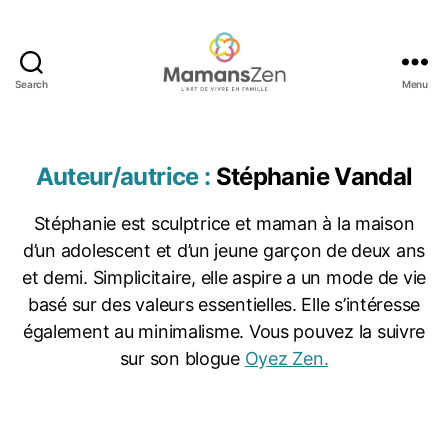
Search
Menu
Mamans
Zen
Auteur/autrice :
Stéphanie Vandal
Stéphanie est sculptrice et maman à la maison
d’un adolescent et d’un jeune garçon de deux ans
et demi. Simplicitaire, elle aspire a un mode de vie
basé sur des valeurs essentielles. Elle s’intéresse
m
ai
également au minimalisme. Vous pouvez la suivre
s
sur son blogue
Oyez Zen.
o
n
s
ai