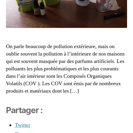
n
t
é
c
ol
o
gi
On parle beaucoup de pollution extérieure, mais on
q
oublie souvent la pollution à l’intérieure de nos maisons
u
e
,
qui est souvent masquée par des parfums artificiels. Les
n
polluants les plus problématiques et les plus courants
e
dans l’air intérieur sont les Composés Organiques
tt
Volatils (COV ). Les COV sont émis par de nombreux
o
produits et matériaux dont les […]
y
a
n
Partager :
t
m
Twitter
ai
s