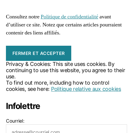
96661ca85ce2ff813ec1e375938f8fc6cb47286e5401dbf7
e
af
n
e
Consultez notre
Politique de confidentialité
avant
tt
d’utiliser ce site. Notez que certains articles pourraient
o
contenir des liens affiliés.
y
a
g
e
,
r
Privacy & Cookies: This site uses cookies. By
e
continuing to use this website, you agree to their
c
use.
e
To find out more, including how to control
tt
cookies, see here:
Politique relative aux cookies
e
n
Infolettre
e
tt
o
Courriel:
y