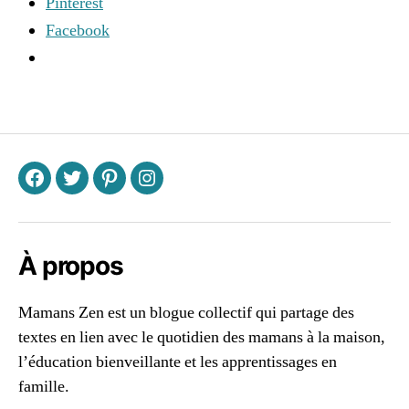
Pinterest
o
Facebook
n
,
n
e
tt
Étiquettes
o
y
e
r
F
T
P
I
la
m
ai
s
À propos
o
n
,
Mamans Zen est un blogue collectif qui partage des
r
textes en lien avec le quotidien des mamans à la maison,
e
c
l’éducation bienveillante et les apprentissages en
e
famille.
tt