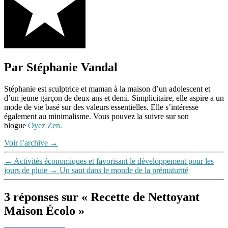
nettoyant
écolo
,
nettoyant
écologique
,
nettoyant
maison
,
nettoyer
Par Stéphanie Vandal
la
maison
,
recette
Stéphanie est sculptrice et maman à la maison d’un adolescent et
nettoyage
,
d’un jeune garçon de deux ans et demi. Simplicitaire, elle aspire a un
recette
mode de vie basé sur des valeurs essentielles. Elle s’intéresse
nettoyant
également au minimalisme. Vous pouvez la suivre sur son
maison
,
blogue
Oyez Zen.
tout
usage
Voir l’archive
→
←
Activités économiques et favorisant le développement pour les
jours de pluie
→
Un saut dans le monde de la prématurité
3 réponses sur « Recette de Nettoyant
Maison Écolo »