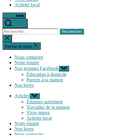
Acheter local
Menu
Search
Rechercher :
Fermer
la
recherche
Fermer le menu
Nous contacter
Notre équipe
Nos groupes Facebook
Afficher
le
Éducation à domicile
sous-
Parents à la maison
menu
Nos livres
Articles
Afficher
le
Éduquer autrement
sous-
Travailler de la maison
menu
Vivre mieux
Acheter local
Notre équipe
Nos livres
Nous contacter