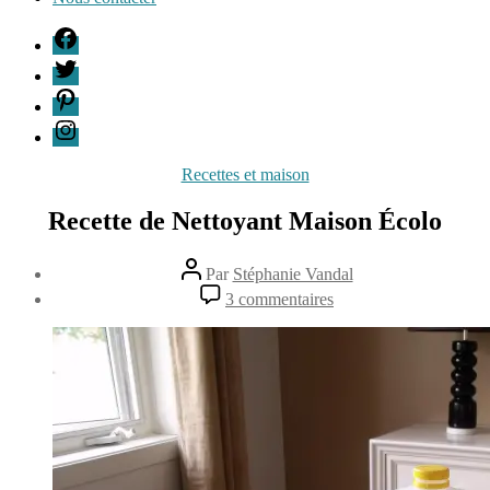
F
T
P
I
Catégories
Recettes et maison
Recette de Nettoyant Maison Écolo
Auteur
Par
Stéphanie Vandal
de
Date
sur
3 commentaires
l’article
de
Recette
22
l’article
de
juillet
Nettoyant
2013
Maison
Écolo