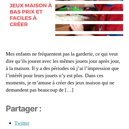
o
,
s
faciles
a
h
s
à
ci
ui
a
créer
ll
le
g
e
,
d
e
,
r
e
b
e
la
ai
c
v
n
e
a
Mes enfants ne fréquentent pas la garderie, ce qui veut
m
tt
n
a
dire qu’ils jouent avec les mêmes jouets jour après jour,
e
d
gi
à la maison. Il y a des périodes où j’ai l’impression que
s
e
q
l’intérêt pour leurs jouets n’y est plus. Dans ces
v
u
moments, je m’amuse à créer des jeux maison qui ne
r
e
,
ai
demandent pas beaucoup de […]
b
e
,
a
m
s
Partager :
a
p
m
ri
a
Twitter
x
,
n