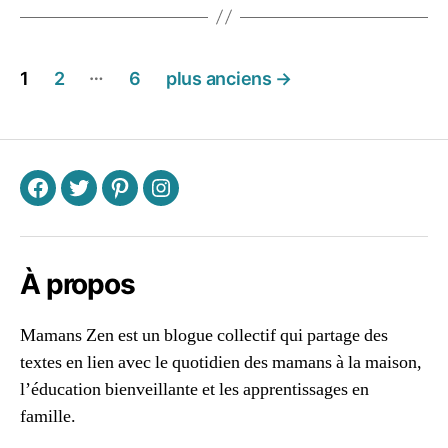
r
a
el
n
Pagination
le
à
…
1
2
6
plus anciens
→
,
la
des
tr
m
u
ai
publications
c
s
s
o
n
,
F
T
P
I
m
a
m
À propos
a
n
s
Mamans Zen est un blogue collectif qui partage des
z
textes en lien avec le quotidien des mamans à la maison,
e
l’éducation bienveillante et les apprentissages en
n
,
famille.
m
in
96661ca85ce2ff813ec1e375938f8fc6cb47286e5401dbf7