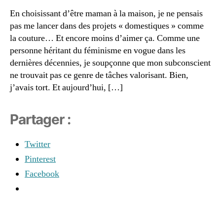
a
r
En choisissant d’être maman à la maison, je ne pensais
n
e
,
s
pas me lancer dans des projets « domestiques » comme
fr
d
u
la couture… Et encore moins d’aimer ça. Comme une
é
g
personne héritant du féminisme en vogue dans les
o
al
dernières décennies, je soupçonne que mon subconscient
d
it
ne trouvait pas ce genre de tâches valorisant. Bien,
o
é
,
j’avais tort. Et aujourd’hui, […]
r
je
a
a
n
n
Partager :
t
,
s
s
e
Twitter
a
n
n
f
Pinterest
t
a
Facebook
é
n
n
t
,
a
m
t
a
Étiquettes
u
m