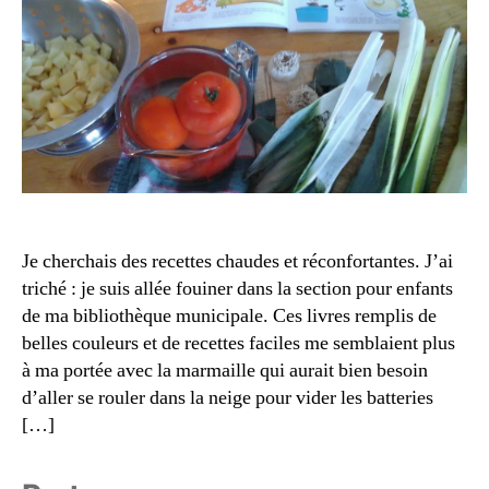
rr
u
it
x
,
u
m
r
o
e
tr
v
ic
é
it
g
é
,
é
s
t
e
a
al
n
bl
Je cherchais des recettes chaudes et réconfortantes. J’ai
ie
f
e
triché : je suis allée fouiner dans la section pour enfants
n
a
d
de ma bibliothèque municipale. Ces livres remplis de
n
n
e
belles couleurs et de recettes faciles me semblaient plus
e
t
lu
c
à ma portée avec la marmaille qui aurait bien besoin
s
,
n
r
p
d’aller se rouler dans la neige pour vider les batteries
e
u
o
[…]
e
,
p
p
s
r