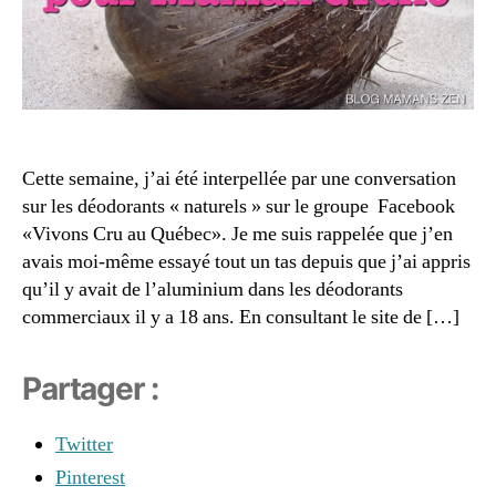
a
s
é
m
r
o
ill
e
d
e
,
c
o
v
e
r
r
tt
a
ai
e
n
Cette semaine, j’ai été interpellée par une conversation
e
s
t
p
sur les déodorants « naturels » sur le groupe Facebook
q
s
â
«Vivons Cru au Québec». Je me suis rappelée que j’en
u
d
t
é
avais moi-même essayé tout un tas depuis que j’ai appris
a
e
b
n
qu’il y avait de l’aluminium dans les déodorants
à
e
g
commerciaux il y a 18 ans. En consultant le site de […]
m
c
,
e
o
m
r
,
d
Partager :
a
di
el
m
y
,
e
a
e
Twitter
r
n
ff
Pinterest
à
ic