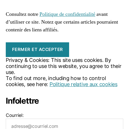
i
af
m
Consultez notre
Politique de confidentialité
avant
al
d’utiliser ce site. Notez que certains articles pourraient
is
m
contenir des liens affiliés.
e
,
r
é
p
Privacy & Cookies: This site uses cookies. By
a
continuing to use this website, you agree to their
r
use.
a
To find out more, including how to control
ti
cookies, see here:
Politique relative aux cookies
o
n
Infolettre
je
a
n
Courriel:
s
,
si