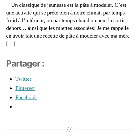
s
,
r
,
Un classique de jeunesse est la pâte à modeler. C’est
é
a
b
b
une activité qui se prête bien à notre climat, par temps
rt
e
é
froid à l’intérieur, ou par temps chaud on peut la sortir
ic
u
c
dehors… ainsi que les miettes associées! Je me rappelle
le
rr
oi
p
e
en avoir fait une recette de pâte à modeler avec ma mère
s
,
a
d
[…]
é
p
e
c
a
c
ol
Partager :
s
,
o
o
c
c
gi
ui
o
,
Twitter
q
si
bi
u
Pinterest
n
c
e
,
e
a
Facebook
é
e
r
c
n
b
o
f
o
n
Étiquettes
a
n
o
n
a
m
t
t