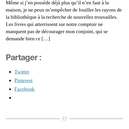
Même si j’en possède déjà plus qu’il n’en faut à la
s
o
e
,
d
maison, je ne peux m’empêcher de fouiller les rayons de
g
p
e
m
la bibliothèque à la recherche de nouvelles trouvailles.
â
r
a
Les livres qui atterrissent sur notre comptoir ne
t
e
m
manquent pas de décourager mon conjoint, qui se
e
c
a
à
demande bien ce […]
e
n
m
tt
s
o
e
z
Partager :
d
s
e
el
p
n
,
e
Twitter
o
d
r
u
é
Pinterest
m
r
o
,
ai
Facebook
e
d
s
n
é
o
f
o
n
a
Étiquettes
d
n
n
o
a
t
r
t
s
,