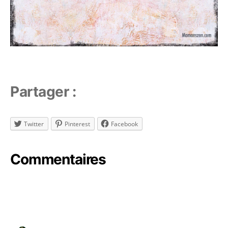
Partager :
Twitter
Pinterest
Facebook
b
Commentaires
u
d
g
e
t
Étiquettes
f