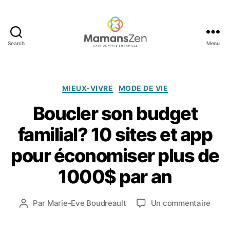
Search
Menu
Mamans
Zen
Catégories
MIEUX-VIVRE
MODE DE VIE
Boucler son budget
2
familial? 10 sites et app
0
d
pour économiser plus de
é
c
1000$ par an
e
m
Date
sur
Par
Marie-Eve Boudreault
Un commentaire
b
Auteur
de
Boucl
r
de
l’article
son
e
l’article