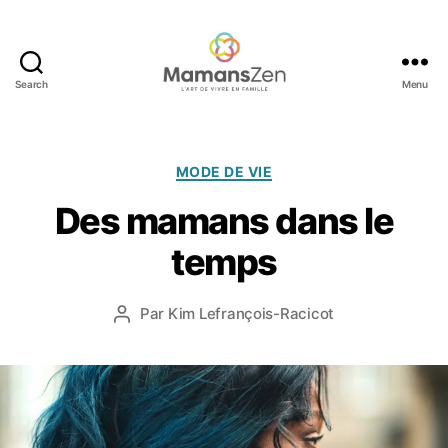
Search
Menu
Mamans
Zen
Catégories
MODE DE VIE
1
Des mamans dans le
2
a
temps
o
û
Date
Par
Kim Lefrançois-Racicot
t
Auteur
de
2
de
l’article
0
l’article
1
3