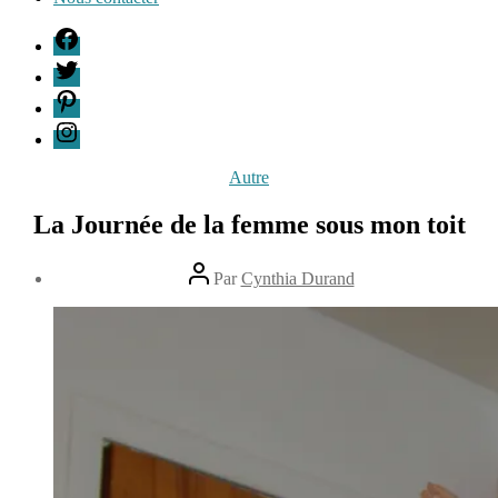
F
T
P
I
Catégories
Autre
La Journée de la femme sous mon toit
Auteur
Par
Cynthia Durand
de
Date
l’article
de
7
l’article
mars
2015