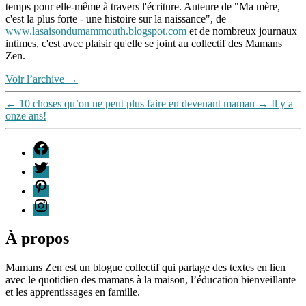
temps pour elle-même à travers l'écriture. Auteure de "Ma mère,
c'est la plus forte - une histoire sur la naissance", de
www.lasaisondumammouth.blogspot.com
et de nombreux journaux
intimes, c'est avec plaisir qu'elle se joint au collectif des Mamans
Zen.
Voir l’archive
→
←
10 choses qu’on ne peut plus faire en devenant maman
→
Il y a
onze ans!
F
T
P
I
À propos
Mamans Zen est un blogue collectif qui partage des textes en lien
avec le quotidien des mamans à la maison, l’éducation bienveillante
et les apprentissages en famille.
96661ca85ce2ff813ec1e375938f8fc6cb47286e5401dbf7af