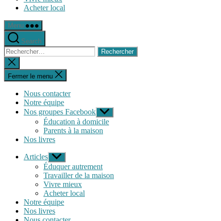
Acheter local
Menu
Search
Rechercher :
Fermer
la
recherche
Fermer le menu
Nous contacter
Notre équipe
Nos groupes Facebook
Afficher
le
Éducation à domicile
sous-
Parents à la maison
menu
Nos livres
Articles
Afficher
le
Éduquer autrement
sous-
Travailler de la maison
menu
Vivre mieux
Acheter local
Notre équipe
Nos livres
Nous contacter