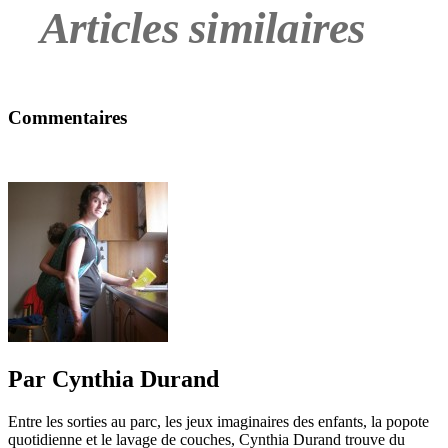
Articles similaires
Commentaires
Étiquettes
cadeaux
,
différence
,
égalité
,
enfant
,
famille
,
féminisme
,
féministe
,
histoire
inspirante
Par Cynthia Durand
Entre les sorties au parc, les jeux imaginaires des enfants, la popote
quotidienne et le lavage de couches, Cynthia Durand trouve du