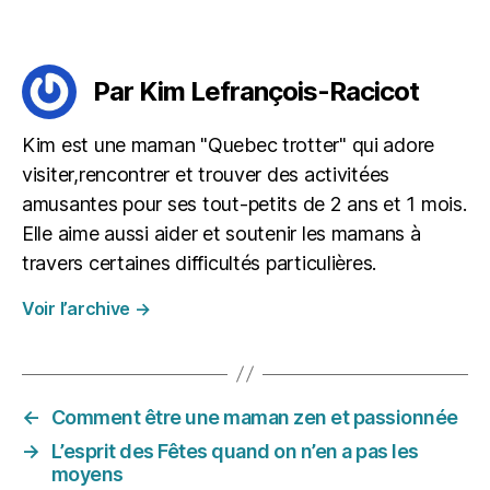
s
Étiquettes
à
la
Par Kim Lefrançois-Racicot
m
ai
s
Kim est une maman "Quebec trotter" qui adore
o
visiter,rencontrer et trouver des activitées
n
,
amusantes pour ses tout-petits de 2 ans et 1 mois.
m
Elle aime aussi aider et soutenir les mamans à
è
r
travers certaines difficultés particulières.
e
Voir l’archive
→
a
u
f
o
y
←
Comment être une maman zen et passionnée
e
→
L’esprit des Fêtes quand on n’en a pas les
r
moyens