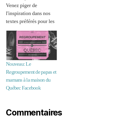
Venez piger de
l'inspiration dans nos
textes préférés pour les
m
parents, écrits cette
a
dernière année! Cette
m
dernière année,
a
Mamans Zen a pris son
n
à
envol pour se
Nouveau: Le
la
positionner comme une
Regroupement de papas et
m
des plus grandes
ai
mamans à la maison du
ressources
s
Québec Facebook
o
francophones pour les
n
,
mamans, et les papas,
m
professionnels à la…
Commentaires
a
m
a
n