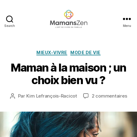
Search
Menu
Mamans
Zen
Catégories
5
MIEUX-VIVRE
MODE DE VIE
d
Maman à la maison ; un
é
c
choix bien vu ?
e
m
b
Date
sur
Par
Kim Lefrançois-Racicot
2 commentaires
Auteur
r
de
Mam
de
e
l’article
à
l’article
2
la
0
mai
1
;
3
un