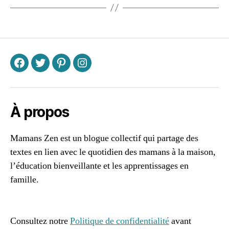
F
T
P
I
À propos
Mamans Zen est un blogue collectif qui partage des
textes en lien avec le quotidien des mamans à la maison,
l’éducation bienveillante et les apprentissages en
famille.
96661ca85ce2ff813ec1e375938f8fc6cb47286e5401dbf7
af
Consultez notre
Politique de confidentialité
avant