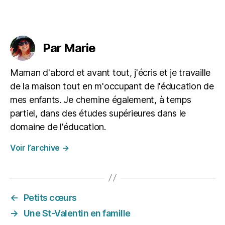
s
,
prend quelques minutes
o
Étiquettes
pour confectionner nos
r
g
propres collations
Par Marie
e
,
rafraîchissantes pour
r
les…
e
Maman d'abord et avant tout, j'écris et je travaille
c
de la maison tout en m'occupant de l'éducation de
e
mes enfants. Je chemine également, à temps
tt
partiel, dans des études supérieures dans le
e
,
ri
domaine de l'éducation.
z
Voir l’archive
→
←
Petits cœurs
→
Une St-Valentin en famille