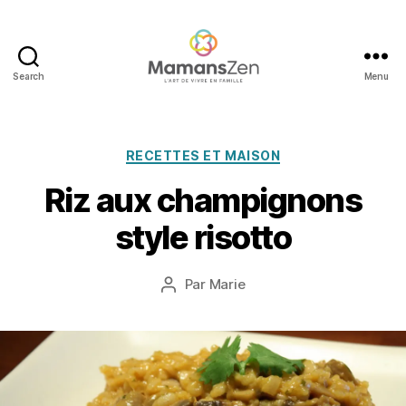
Search
Menu
Mamans
Zen
Catégories
RECETTES ET MAISON
6
Riz aux champignons
f
é
style risotto
v
ri
e
Date
Par
Marie
Auteur
r
de
de
2
l’article
l’article
0
1
4