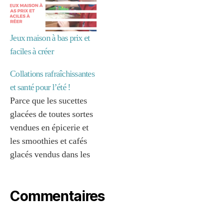
Jeux maison à bas prix et
faciles à créer
Collations rafraîchissantes
et santé pour l’été !
Parce que les sucettes
glacées de toutes sortes
vendues en épicerie et
c
h
les smoothies et cafés
a
glacés vendus dans les
m
grandes chaînes de
pi
restauration c’est
g
Commentaires
dispendieux et c’est très
n
o
loin d’être ce qu’il y a
n
de plus nutritif, on