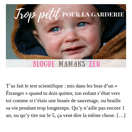
r
2
la
0
c
1
r
6
è
c
h
e
,
é
bl
vi
o
t
g
e
m
r
a
T’as fait le test scientifique : mis dans les bras d’un «
la
m
g
Étranger » quand tu dois quitter, ton enfant s’ébat vers
a
a
toi comme si t’étais une bouée de sauvetage, ou braille
n
r
sa vie pendant trop longtemps. Qu’y n’aille pas encore 1
s
,
d
bl
an, ou qu’y tire sur le 5, ça veut dire la même chose. […]
e
o
ri
g
e
,