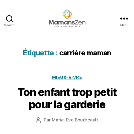
e
m
ai
s
Search
Menu
o
Mamans
n
,
Zen
é
vi
Étiquette :
carrière maman
t
e
r
l'
Catégories
6
MIEUX-VIVRE
é
d
Ton enfant trop petit
c
é
ol
c
pour la garderie
e
,
e
é
m
vi
b
Date
Par
Marie-Eve Boudreault
Auteur
t
r
de
de
e
e
l’article
l’article