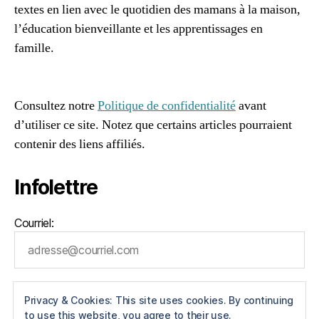
m
textes en lien avec le quotidien des mamans à la maison,
c
a
h
l’éducation bienveillante et les apprentissages en
m
o
famille.
a
ol
n
96661ca85ce2ff813ec1e375938f8fc6cb47286e5401dbf7
in
à
af
g
la
Consultez notre
Politique de confidentialité
avant
m
d’utiliser ce site. Notez que certains articles pourraient
ai
contenir des liens affiliés.
s
o
n
,
Infolettre
m
a
m
Courriel:
a
n
p
r
o
Privacy & Cookies: This site uses cookies. By continuing
f
to use this website, you agree to their use.