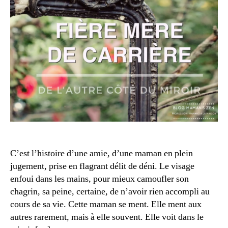
la
m
m
a
ai
n
,
s
c
o
a
n
,
rr
m
iè
a
r
m
e
a
m
n
a
s
m
à
a
la
C’est l’histoire d’une amie, d’une maman en plein
n
m
jugement, prise en flagrant délit de déni. Le visage
à
ai
enfoui dans les mains, pour mieux camoufler son
la
s
m
chagrin, sa peine, certaine, de n’avoir rien accompli au
o
ai
cours de sa vie. Cette maman se ment. Elle ment aux
n
,
s
autres rarement, mais à elle souvent. Elle voit dans le
tr
o