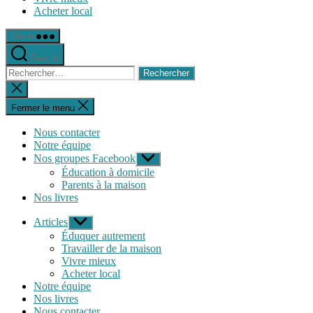
Acheter local
Menu
Search
Rechercher :
Fermer
la
recherche
Fermer le menu
Nous contacter
Notre équipe
Nos groupes Facebook
Afficher
le
Éducation à domicile
sous-
Parents à la maison
menu
Nos livres
Articles
Afficher
le
Éduquer autrement
sous-
Travailler de la maison
menu
Vivre mieux
Acheter local
Notre équipe
Nos livres
Nous contacter