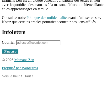
Mamans Zen est un blogue collectif qui partage des textes en lien
à
avec le quotidien des mamans à la maison, l’éducation bienveillante
la
et les apprentissages en famille.
maison
,
96661ca85ce2ff813ec1e375938f8fc6cb47286e5401dbf7af
maman
Consultez notre
Politique de confidentialité
avant d’utiliser ce site.
zen
,
Notez que certains articles pourraient contenir des liens affiliés.
passions
de
Infolettre
maman
,
témoignage
de
Courriel:
mère
© 2026
Mamans Zen
Propulsé par WordPress
Vers le haut
↑
Haut
↑