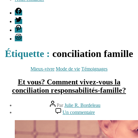
F
T
P
I
Étiquette :
conciliation famille
Catégories
Mieux-vivre
Mode de vie
Témoignages
Et vous? Comment vivez-vous la
conciliation responsabilités-famille?
Auteur
Par
Julie R. Bordeleau
de
Date
sur
Un commentaire
l’article
de
Et
17
l’article
vous?
février
Comment
2016
vivez-