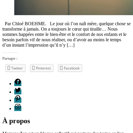
Par Chloé BOEHME. Le jour où l’on naît mère, quelque chose se
transforme à jamais. On a toujours le cœur qui tiraille… Nous
sommes happées entre le bien-être et le confort de nos enfants et le
besoin parfois vif de nous réaliser, ou d’avoir au moins le temps
d’un instant l’impression qu’il n’y […]
Partager :
Twitter
Pinterest
Facebook
Étiquettes
F
blog
T
de
P
mamans
,
conciliation
I
famille
,
équilibre
de
À propos
vie
,
maman