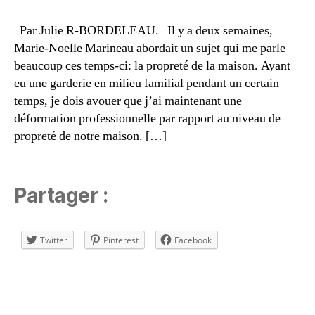
a
ti
Par Julie R-BORDELEAU. Il y a deux semaines,
o
Marie-Noelle Marineau abordait un sujet qui me parle
n
,
beaucoup ces temps-ci: la propreté de la maison. Ayant
m
eu une garderie en milieu familial pendant un certain
é
temps, je dois avouer que j’ai maintenant une
n
déformation professionnelle par rapport au niveau de
a
g
propreté de notre maison. […]
e
,
m
in
Partager :
i
m
al
Twitter
Pinterest
Facebook
is
m
e
,
Étiquettes
m
in