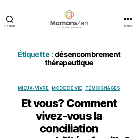
c
o
m
b
Search
Menu
r
Mamans
e
Zen
m
e
Étiquette :
désencombrement
n
thérapeutique
t
t
h
é
Catégories
MIEUX-VIVRE
MODE DE VIE
TÉMOIGNAGES
r
a
Et vous? Comment
p
e
vivez-vous la
1
u
7
ti
conciliation
f
q
é