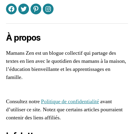
s
g
F
T
P
I
a
m
e
,
p
À propos
a
s
Mamans Zen est un blogue collectif qui partage des
si
textes en lien avec le quotidien des mamans à la maison,
o
n
l’éducation bienveillante et les apprentissages en
s
,
famille.
p
96661ca85ce2ff813ec1e375938f8fc6cb47286e5401dbf7
r
af
oj
e
Consultez notre
Politique de confidentialité
avant
t
d’utiliser ce site. Notez que certains articles pourraient
p
contenir des liens affiliés.
r
o
f