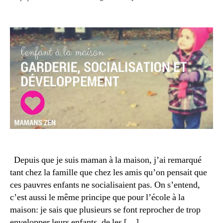
2
de
a
Enfan
de
0
l’article
n
à
l’article
1
t
la
5
e
maiso
t
garde
s
social
o
et
ci
déve
é
t
é
,
f
a
m
Depuis que je suis maman à la maison, j’ai remarqué
ill
tant chez la famille que chez les amis qu’on pensait que
e
,
fi
ces pauvres enfants ne socialisaient pas. On s’entend,
g
c’est aussi le même principe que pour l’école à la
u
maison: je sais que plusieurs se font reprocher de trop
r
envelopper leurs enfants, de les […]