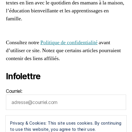
textes en lien avec le quotidien des mamans à la maison,
b
l’éducation bienveillante et les apprentissages en
é
famille.
b
é
96661ca85ce2ff813ec1e375938f8fc6cb47286e5401dbf7
e
af
t
Consultez notre
Politique de confidentialité
avant
l'
d’utiliser ce site. Notez que certains articles pourraient
e
contenir des liens affiliés.
a
u
d
Infolettre
u
b
ai
Courriel:
n
,
li
e
n
d'
Privacy & Cookies: This site uses cookies. By continuing
a
to use this website, you agree to their use.