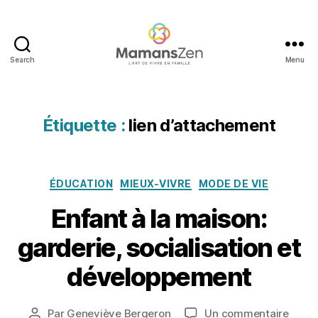
c
a
ti
o
Search
Menu
n
Mamans
à
Zen
la
m
Étiquette :
lien d’attachement
ai
s
o
n
,
Catégories
ÉDUCATION
MIEUX-VIVRE
MODE DE VIE
e
n
Enfant à la maison:
f
a
garderie, socialisation et
4
n
a
t
,
développement
o
e
û
n
t
Date
f
sur
Par
Geneviève Bergeron
Un commentaire
Auteur