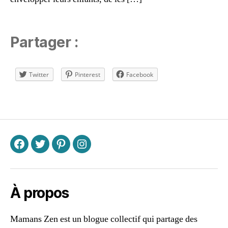
e
s
d'
a
Partager :
tt
a
c
Twitter
Pinterest
Facebook
h
e
Étiquettes
m
e
n
t
,
g
F
T
P
I
a
r
d
À propos
e
ri
e
,
Mamans Zen est un blogue collectif qui partage des
le