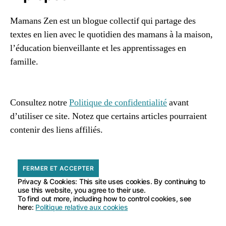
e
,
le
Mamans Zen est un blogue collectif qui partage des
b
textes en lien avec le quotidien des mamans à la maison,
é
l’éducation bienveillante et les apprentissages en
b
famille.
é
e
96661ca85ce2ff813ec1e375938f8fc6cb47286e5401dbf7
t
af
l'
Consultez notre
Politique de confidentialité
avant
e
d’utiliser ce site. Notez que certains articles pourraient
a
contenir des liens affiliés.
u
d
u
b
ai
Privacy & Cookies: This site uses cookies. By continuing to
n
,
use this website, you agree to their use.
li
To find out more, including how to control cookies, see
e
here:
Politique relative aux cookies
n