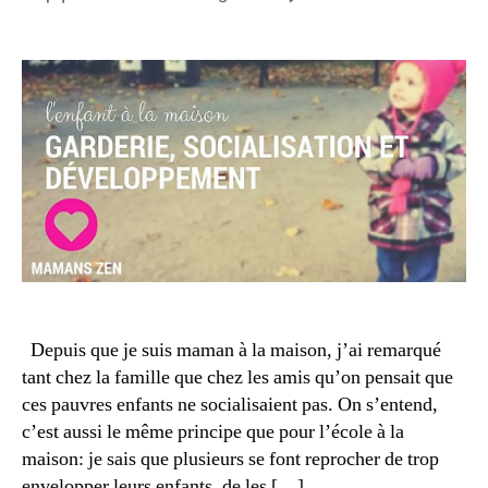
2
de
n
Enfan
de
0
l’article
f
à
l’article
1
a
la
5
n
maiso
t
garder
e
social
t
et
s
dével
o
ci
é
t
é
,
f
a
Depuis que je suis maman à la maison, j’ai remarqué
m
tant chez la famille que chez les amis qu’on pensait que
ill
ces pauvres enfants ne socialisaient pas. On s’entend,
e
,
c’est aussi le même principe que pour l’école à la
fi
maison: je sais que plusieurs se font reprocher de trop
g
envelopper leurs enfants, de les […]