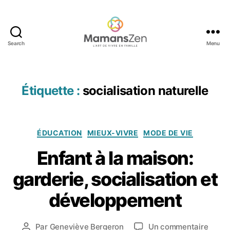
u
c
a
ti
Search
Menu
Mamans
o
Zen
n
à
la
Étiquette :
socialisation naturelle
m
ai
s
Catégories
o
ÉDUCATION
MIEUX-VIVRE
MODE DE VIE
n
,
Enfant à la maison:
e
n
garderie, socialisation et
4
f
a
a
développement
o
n
û
t
,
t
Date
e
sur
Par
Geneviève Bergeron
Un commentaire
Auteur