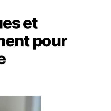
es et
ment pour
e