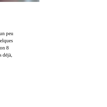
 un peu
uelques
ron 8
s déjà,