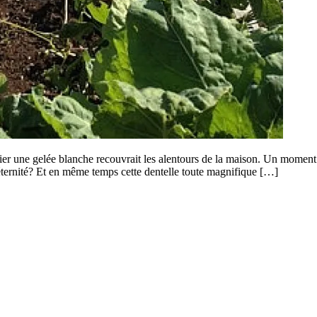
er une gelée blanche recouvrait les alentours de la maison. Un moment
’éternité? Et en même temps cette dentelle toute magnifique […]