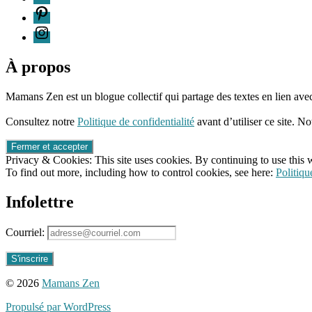
P
automne
,
blogue
I
mamans
à
la
À propos
maison
,
blogueuse
Mamans Zen est un blogue collectif qui partage des textes en lien avec
Mamans
96661ca85ce2ff813ec1e375938f8fc6cb47286e5401dbf7af
Zen
,
Consultez notre
Politique de confidentialité
avant d’utiliser ce site. No
blogueuses
du
Québec
,
Privacy & Cookies: This site uses cookies. By continuing to use this w
cycle
To find out more, including how to control cookies, see here:
Politiqu
des
saisons
,
Infolettre
équinoxe
d'automne
,
fête
Courriel:
des
récoltes
,
hiver
,
jardin
,
© 2026
Mamans Zen
mieux-
vivre
,
Propulsé par WordPress