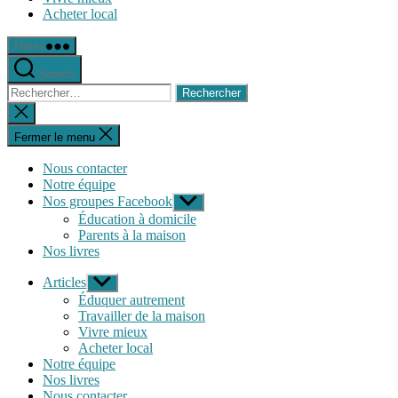
Acheter local
Menu
Search
Rechercher :
Fermer
la
recherche
Fermer le menu
Nous contacter
Notre équipe
Nos groupes Facebook
Afficher
le
Éducation à domicile
sous-
Parents à la maison
menu
Nos livres
Articles
Afficher
le
Éduquer autrement
sous-
Travailler de la maison
menu
Vivre mieux
Acheter local
Notre équipe
Nos livres
Nous contacter