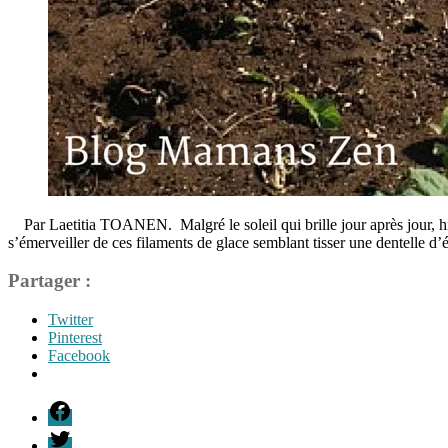
Par Laetitia TOANEN. Malgré le soleil qui brille jour après jour, hi
s’émerveiller de ces filaments de glace semblant tisser une dentelle d
Partager :
Twitter
Pinterest
Facebook
Étiquettes
F
article
T
mamans
,