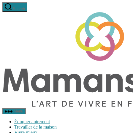
Aller
Search
au
contenu
Menu
Éduquer autrement
Travailler de la maison
Vivre mieux