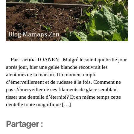
f
ê
t
e
d
e
s
r
é
Par Laetitia TOANEN. Malgré le soleil qui brille jour
c
après jour, hier une gelée blanche recouvrait les
ol
t
alentours de la maison. Un moment empli
e
d’émerveillement et de rudesse à la fois. Comment ne
s
,
pas s’émerveiller de ces filaments de glace semblant
hi
tisser une dentelle d’éternité? Et en même temps cette
v
dentelle toute magnifique […]
e
r
,
ja
Partager :
r
di