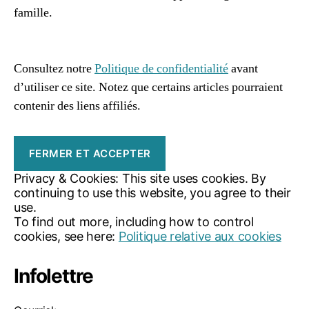
a
famille.
g
96661ca85ce2ff813ec1e375938f8fc6cb47286e5401dbf7
e
af
à
l'
Consultez notre
Politique de confidentialité
avant
a
d’utiliser ce site. Notez que certains articles pourraient
u
contenir des liens affiliés.
t
o
m
n
e
,
Privacy & Cookies: This site uses cookies. By
q
continuing to use this website, you agree to their
u
use.
e
To find out more, including how to control
f
cookies, see here:
Politique relative aux cookies
ai
r
Infolettre
e
à