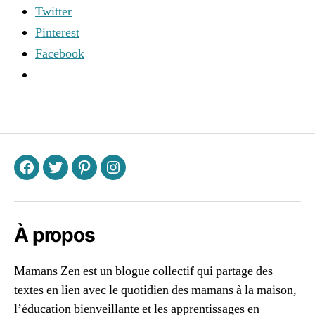
Twitter
n
,
m
Pinterest
ie
Facebook
u
x
-
vi
Étiquettes
v
r
e
,
m
F
T
P
I
is
e
à
n
À propos
u
,
p
Mamans Zen est un blogue collectif qui partage des
a
textes en lien avec le quotidien des mamans à la maison,
s
s
l’éducation bienveillante et les apprentissages en