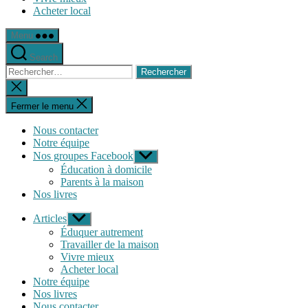
Acheter local
Menu
Search
Rechercher :
Fermer
la
recherche
Fermer le menu
Nous contacter
Notre équipe
Nos groupes Facebook
Afficher
le
Éducation à domicile
sous-
Parents à la maison
menu
Nos livres
Articles
Afficher
le
Éduquer autrement
sous-
Travailler de la maison
menu
Vivre mieux
Acheter local
Notre équipe
Nos livres
Nous contacter