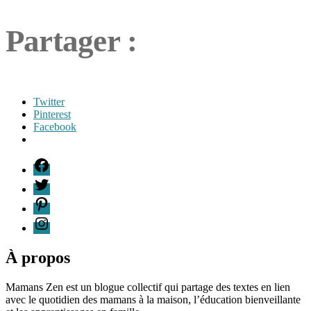
Partager :
Twitter
Pinterest
Facebook
Étiquettes
F
cuisine
,
T
recette
,
P
recette
végétarienne
,
I
repas
coloré
,
repas
À propos
santé
,
repas
Mamans Zen est un blogue collectif qui partage des textes en lien
simple
,
avec le quotidien des mamans à la maison, l’éducation bienveillante
végétarien