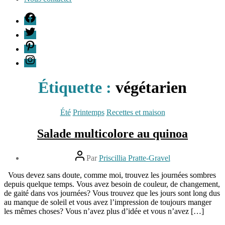
F
T
P
I
Étiquette :
végétarien
Catégories
Été
Printemps
Recettes et maison
Salade multicolore au quinoa
Auteur
Par
Priscillia Pratte-Gravel
de
Date
l’article
Vous devez sans doute, comme moi, trouvez les journées sombres
de
1
depuis quelque temps. Vous avez besoin de couleur, de changement,
l’article
juillet
de gaité dans vos journées? Vous trouvez que les jours sont long dus
2013
au manque de soleil et vous avez l’impression de toujours manger
les mêmes choses? Vous n’avez plus d’idée et vous n’avez […]