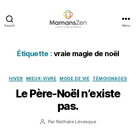
a
c
ti
Search
Menu
vi
Mamans
t
Zen
é
s
Étiquette :
vraie magie de noël
d
e
n
o
Catégories
5
HIVER
MIEUX-VIVRE
MODE DE VIE
TÉMOIGNAGES
ël
d
e
Le Père-Noël n’existe
é
n
c
f
pas.
e
a
m
m
b
Date
Par
Nathalie Lévesque
ill
Auteur
r
de
e
,
de
e
l’article
id
l’article