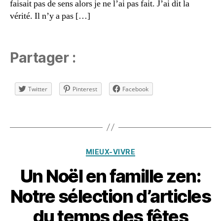
faisait pas de sens alors je ne l’ai pas fait. J’ai dit la
n
ël
g
vérité. Il n’y a pas […]
e
e
n
s
,
f
P
a
Partager :
è
m
r
ill
e
e
,
Twitter
Pinterest
Facebook
-
n
N
o
o
Étiquettes
ël
ël
e
,
t
v
g
Catégories
MIEUX-VIVRE
r
r
ai
a
Un Noël en famille zen:
1
e
ti
d
m
t
Notre sélection d’articles
é
a
u
c
gi
du temps des fêtes
d
e
e