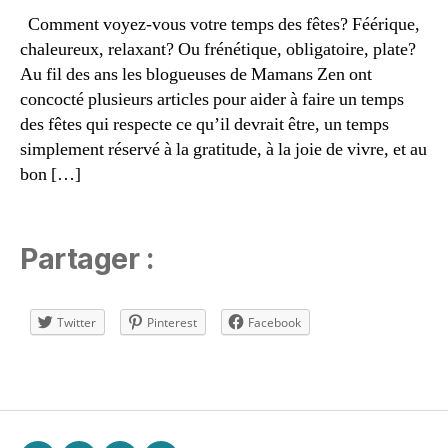
o
Comment voyez-vous votre temps des fêtes? Féérique,
ël
chaleureux, relaxant? Ou frénétique, obligatoire, plate?
m
Au fil des ans les blogueuses de Mamans Zen ont
in
concocté plusieurs articles pour aider à faire un temps
i
des fêtes qui respecte ce qu’il devrait être, un temps
m
simplement réservé à la gratitude, à la joie de vivre, et au
al
is
bon […]
t
e
,
n
Partager :
o
ël
z
Twitter
Pinterest
Facebook
e
n
,
n
Étiquettes
o
ël
z