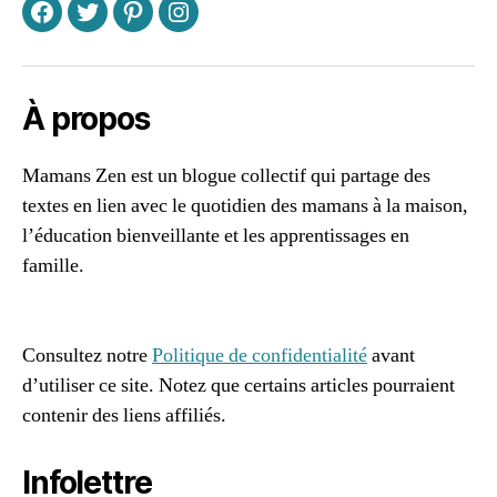
e
F
T
P
I
n
e
n
f
À propos
a
m
Mamans Zen est un blogue collectif qui partage des
ill
textes en lien avec le quotidien des mamans à la maison,
e
,
n
l’éducation bienveillante et les apprentissages en
o
famille.
ël
96661ca85ce2ff813ec1e375938f8fc6cb47286e5401dbf7
z
af
é
r
Consultez notre
Politique de confidentialité
avant
o
d’utiliser ce site. Notez que certains articles pourraient
d
contenir des liens affiliés.
é
c
Infolettre
h