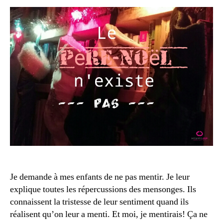
2
é
0
e
1
s
7
c
a
d
e
a
u
x
n
o
ël
,
N
m
o
Je demande à mes enfants de ne pas mentir. Je leur
e
ël
explique toutes les répercussions des mensonges. Ils
n
,
connaissent la tristesse de leur sentiment quand ils
s
n
réalisent qu’on leur a menti. Et moi, je mentirais! Ça ne
o
o