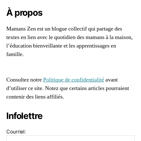
o
ël
s
ël
d
À propos
,
e
m
s
a
Mamans Zen est un blogue collectif qui partage des
F
g
textes en lien avec le quotidien des mamans à la maison,
ê
a
t
l’éducation bienveillante et les apprentissages en
si
e
famille.
n
s
96661ca85ce2ff813ec1e375938f8fc6cb47286e5401dbf7
e
r
af
lo
Consultez notre
Politique de confidentialité
avant
c
d’utiliser ce site. Notez que certains articles pourraient
al
contenir des liens affiliés.
,
N
o
Infolettre
ël
,
Courriel:
q
u