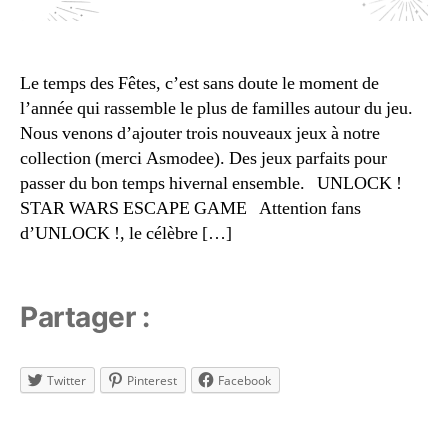
jo
e
u
s
a
F
n
ê
Le temps des Fêtes, c’est sans doute le moment de
t
,
t
l’année qui rassemble le plus de familles autour du jeu.
C
e
Nous venons d’ajouter trois nouveaux jeux à notre
o
s
collection (merci Asmodee). Des jeux parfaits pour
o
passer du bon temps hivernal ensemble. UNLOCK !
p
a
STAR WARS ESCAPE GAME Attention fans
é
c
r
d’UNLOCK !, le célèbre […]
ti
a
vi
ti
t
o
é
Partager :
n
,
s
D
d
e
e
Twitter
Pinterest
Facebook
x
n
t
o
é
Étiquettes
ël