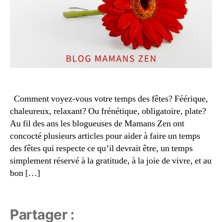
n
ol
s
o
q
n
u
t
é
ai
b
r
é
e
,
c
n
oi
o
Comment voyez-vous votre temps des fêtes? Féérique,
s
,
ël
chaleureux, relaxant? Ou frénétique, obligatoire, plate?
c
m
a
Au fil des ans les blogueuses de Mamans Zen ont
in
d
i
concocté plusieurs articles pour aider à faire un temps
e
m
des fêtes qui respecte ce qu’il devrait être, un temps
a
al
simplement réservé à la gratitude, à la joie de vivre, et au
u
is
bon […]
x
,
t
c
e
,
a
n
d
o
Partager :
e
ël