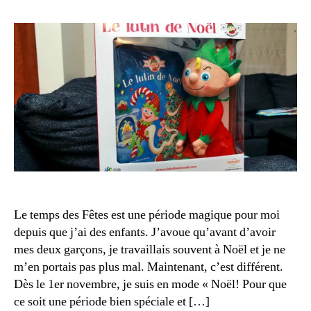
e
l’article
r
l’article
f
2
a
ê
0
bl
t
1
e
e
4
s
,
s
jo
z
u
e
e
n
,
a
t
u
c
s
n
ti
é
n
vi
c
o
t
o
ël
é
r
h
Le temps des Fêtes est une période magique pour moi
s
,
e
o
depuis que j’ai des enfants. J’avoue qu’avant d’avoir
A
s
r
c
mes deux garçons, je travaillais souvent à Noël et je ne
p
s
ti
m’en portais pas plus mal. Maintenant, c’est différent.
o
c
vi
Dès le 1er novembre, je suis en mode « Noël! Pour que
n
o
t
ce soit une période bien spéciale et […]
s
n
é