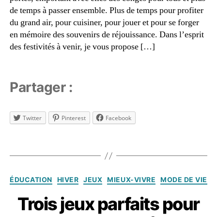
J
de temps à passer ensemble. Plus de temps pour profiter
o
du grand air, pour cuisiner, pour jouer et pour se forger
u
en mémoire des souvenirs de réjouissance. Dans l’esprit
e
r
des festivités à venir, je vous propose […]
e
n
s
Partager :
e
m
bl
Twitter
Pinterest
Facebook
e
,
m
é
Étiquettes
m
oi
r
2
Catégories
ÉDUCATION
HIVER
JEUX
MIEUX-VIVRE
MODE DE VIE
e
,
1
N
d
Trois jeux parfaits pour
o
é
ël
c