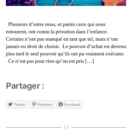
n
ci
,
f
e
N
a
n
o
Plusieurs d’entre nous, et parmi ceux qui nous
m
ti
ël
ill
entourent, ont connu la privation dans l’enfance.
s
,
e
,
e
Certains n’ont pas manqué en tant que tel, mais n’ont
n
N
r
o
jamais eu droit de choisir. Le pouvoir d’achat est devenu
o
a
ël
plus tard le seul pouvoir qu’ils ont pu vraiment exécuter.
ël
v
e
Ce n’est pas pour rien qu’on est pris […]
e
n
c
f
a
a
m
Partager :
m
o
ill
u
e
,
r
,
n
Twitter
Pinterest
Facebook
É
o
c
ël
Étiquettes
ol
e
o
t