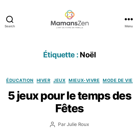
Search
Menu
Mamans
Zen
Étiquette :
Noël
1
Catégories
ÉDUCATION
HIVER
JEUX
MIEUX-VIVRE
MODE DE VIE
4
d
5 jeux pour le temps des
é
c
Fêtes
e
m
Date
Par
Julie Roux
b
Auteur
de
r
de
l’article
H
e
l’article