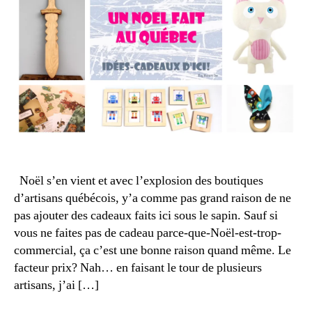
c
,
é
f
r
ai
o
t
d
s
é
a
c
u
h
Q
e
u
t
,
é
p
b
a
e
rt
Noël s’en vient et avec l’explosion des boutiques
c
,
a
d’artisans québécois, y’a comme pas grand raison de ne
g
g
pas ajouter des cadeaux faits ici sous le sapin. Sauf si
ui
e
vous ne faites pas de cadeau parce-que-Noël-est-trop-
d
à
commercial, ça c’est une bonne raison quand même. Le
e
n
facteur prix? Nah… en faisant le tour de plusieurs
d
o
e
artisans, j’ai […]
ël
n
,