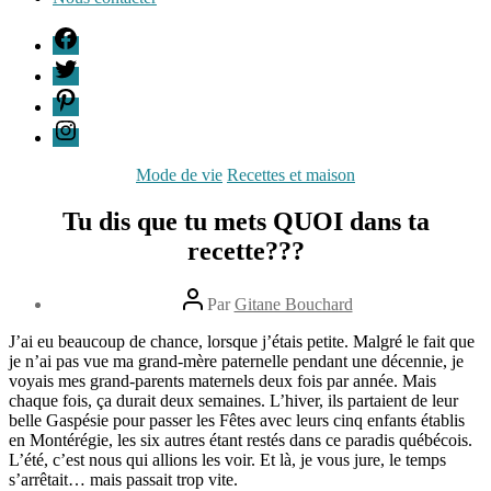
F
T
P
I
Catégories
Mode de vie
Recettes et maison
Tu dis que tu mets QUOI dans ta
recette???
Auteur
Par
Gitane Bouchard
de
Date
l’article
J’ai eu beaucoup de chance, lorsque j’étais petite. Malgré le fait que
de
29
je n’ai pas vue ma grand-mère paternelle pendant une décennie, je
l’article
mai
voyais mes grand-parents maternels deux fois par année. Mais
2014
chaque fois, ça durait deux semaines. L’hiver, ils partaient de leur
belle Gaspésie pour passer les Fêtes avec leurs cinq enfants établis
en Montérégie, les six autres étant restés dans ce paradis québécois.
L’été, c’est nous qui allions les voir. Et là, je vous jure, le temps
s’arrêtait… mais passait trop vite.