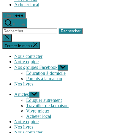
Acheter local
Menu
Search
Rechercher :
Fermer
la
recherche
Fermer le menu
Nous contacter
Notre équipe
Nos groupes Facebook
Afficher
le
Éducation à domicile
sous-
Parents à la maison
menu
Nos livres
Articles
Afficher
le
Éduquer autrement
sous-
Travailler de la maison
menu
Vivre mieux
Acheter local
Notre équipe
Nos livres
Nous contacter