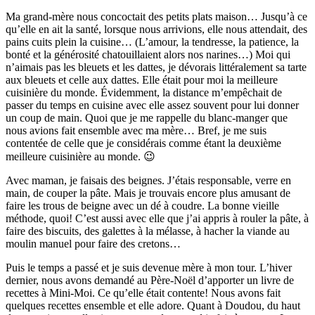
Ma grand-mère nous concoctait des petits plats maison… Jusqu’à ce
qu’elle en ait la santé, lorsque nous arrivions, elle nous attendait, des
pains cuits plein la cuisine… (L’amour, la tendresse, la patience, la
bonté et la générosité chatouillaient alors nos narines…) Moi qui
n’aimais pas les bleuets et les dattes, je dévorais littéralement sa tarte
aux bleuets et celle aux dattes. Elle était pour moi la meilleure
cuisinière du monde. Évidemment, la distance m’empêchait de
passer du temps en cuisine avec elle assez souvent pour lui donner
un coup de main. Quoi que je me rappelle du blanc-manger que
nous avions fait ensemble avec ma mère… Bref, je me suis
contentée de celle que je considérais comme étant la deuxième
meilleure cuisinière au monde. 😉
Avec maman, je faisais des beignes. J’étais responsable, verre en
main, de couper la pâte. Mais je trouvais encore plus amusant de
faire les trous de beigne avec un dé à coudre. La bonne vieille
méthode, quoi! C’est aussi avec elle que j’ai appris à rouler la pâte, à
faire des biscuits, des galettes à la mélasse, à hacher la viande au
moulin manuel pour faire des cretons…
Puis le temps a passé et je suis devenue mère à mon tour. L’hiver
dernier, nous avons demandé au Père-Noël d’apporter un livre de
recettes à Mini-Moi. Ce qu’elle était contente! Nous avons fait
quelques recettes ensemble et elle adore. Quant à Doudou, du haut