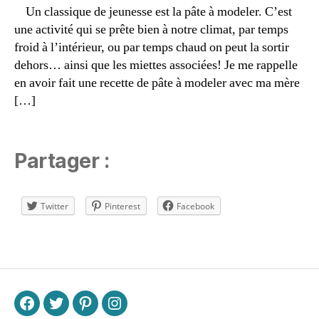
é
Un classique de jeunesse est la pâte à modeler. C’est
c
une activité qui se prête bien à notre climat, par temps
oi
froid à l’intérieur, ou par temps chaud on peut la sortir
s
,
dehors… ainsi que les miettes associées! Je me rappelle
é
en avoir fait une recette de pâte à modeler avec ma mère
c
ol
[…]
o
gi
q
Partager :
u
e
,
é
Twitter
Pinterest
Facebook
c
o
n
Étiquettes
o
m
iq
u
F
T
P
I
e
,