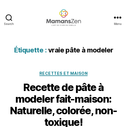
o
h
,
bl
o
Search
Menu
g
Mamans
d
Zen
e
m
Étiquette :
vraie pâte à modeler
a
m
a
n
Catégories
RECETTES ET MAISON
s
à
Recette de pâte à
la
2
m
modeler fait-maison:
5
ai
n
s
Naturelle, colorée, non-
o
o
v
n
,
toxique!
e
bl