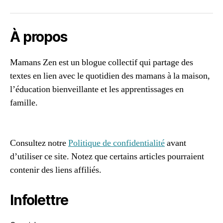
in
g
r
À propos
é
di
Mamans Zen est un blogue collectif qui partage des
e
textes en lien avec le quotidien des mamans à la maison,
n
ts
l’éducation bienveillante et les apprentissages en
,
famille.
n
96661ca85ce2ff813ec1e375938f8fc6cb47286e5401dbf7
o
af
n
-
Consultez notre
Politique de confidentialité
avant
t
d’utiliser ce site. Notez que certains articles pourraient
o
contenir des liens affiliés.
xi
q
Infolettre
u
e
,
p