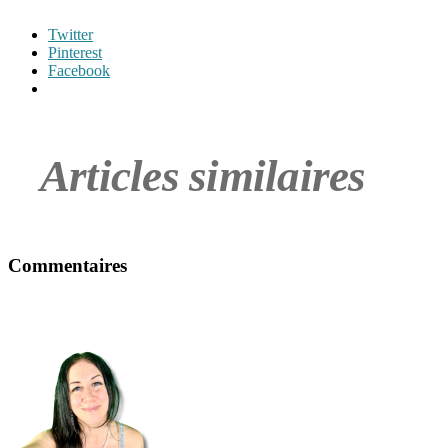
Twitter
Pinterest
Facebook
Articles similaires
Commentaires
Étiquettes
activité
en
famille
,
alternative
play