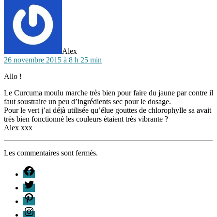
famille
,
vraie
pâte
à
modeler
Alex
26 novembre 2015 à 8 h 25 min
Allo !
Le Curcuma moulu marche très bien pour faire du jaune par contre il
faut soustraire un peu d’ingrédients sec pour le dosage.
Pour le vert j’ai déjà utilisée qu’élue gouttes de chlorophylle sa avait
très bien fonctionné les couleurs étaient très vibrante ?
Alex xxx
Les commentaires sont fermés.
F
T
P
I