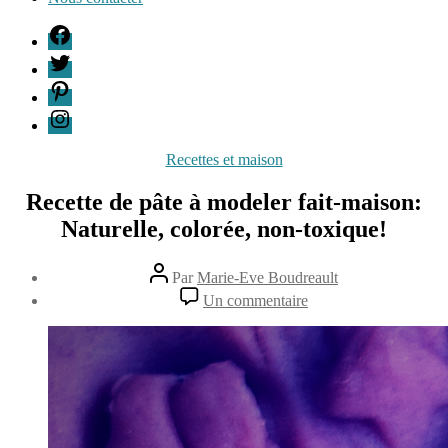
F
T
P
I
Catégories
Recettes et maison
Recette de pâte à modeler fait-maison:
Naturelle, colorée, non-toxique!
Auteur
Par
Marie-Eve Boudreault
de
Date
sur
Un commentaire
l’article
de
Recette
25
l’article
de
novembre
pâte
2015
à
modeler
fait-
maison:
Naturelle,