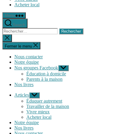
Acheter local
Menu
Search
Rechercher :
Fermer
la
recherche
Fermer le menu
Nous contacter
Notre équipe
Nos groupes Facebook
Afficher
le
Éducation à domicile
sous-
Parents à la maison
menu
Nos livres
Articles
Afficher
le
Éduquer autrement
sous-
Travailler de la maison
menu
Vivre mieux
Acheter local
Notre équipe
Nos livres
Nous contacter