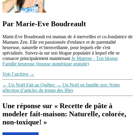
doh
,
blog
de
mamans
Par Marie-Eve Boudreault
à
la
maison
,
Marie-Eve Boudreault est maman de 4 merveilles et co-fondatrice de
blog
Mamans Zen. Elle est passionnée d'enfance et de parentalité
pour
heureuse, naturelle et bienveillante, pour lequels elle s'est
parents
,
spécialisée. Suivez-la sur son blogue populaire à lequel elle se
blog
consacre principalement maintenant
Je Materne - Ton blogue
québécois
,
Famille heureuse (trousse numérique gratuite)
écologique
,
économique
,
Voir l’archive
→
ingrédients
,
non-
←
Un Noël Fait au Québec
→
Un Noël en famille zen: Notre
toxique
,
sélection d’articles du temps des fêtes
pâte
à
modeler
Une réponse sur « Recette de pâte à
maison
modeler fait-maison: Naturelle, colorée,
naturelle
,
recette
,
non-toxique! »
recette
en
dit :