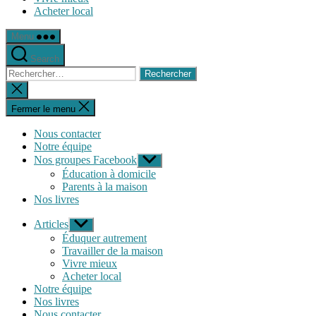
Acheter local
Menu
Search
Rechercher :
Fermer
la
recherche
Fermer le menu
Nous contacter
Notre équipe
Nos groupes Facebook
Afficher
le
Éducation à domicile
sous-
Parents à la maison
menu
Nos livres
Articles
Afficher
le
Éduquer autrement
sous-
Travailler de la maison
menu
Vivre mieux
Acheter local
Notre équipe
Nos livres
Nous contacter