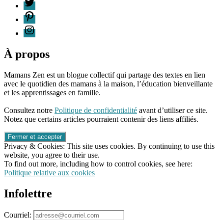
T
en
P
famille
,
alternative
I
play
doh
,
blog
À propos
de
mamans
Mamans Zen est un blogue collectif qui partage des textes en lien
à
avec le quotidien des mamans à la maison, l’éducation bienveillante
la
et les apprentissages en famille.
maison
,
96661ca85ce2ff813ec1e375938f8fc6cb47286e5401dbf7af
blog
Consultez notre
Politique de confidentialité
avant d’utiliser ce site.
pour
Notez que certains articles pourraient contenir des liens affiliés.
parents
,
blog
québécois
,
Privacy & Cookies: This site uses cookies. By continuing to use this
écologique
,
website, you agree to their use.
économique
,
To find out more, including how to control cookies, see here:
ingrédients
,
Politique relative aux cookies
non-
toxique
,
Infolettre
pâte
à
modeler
Courriel:
maison