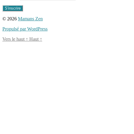
naturelle
,
recette
,
recette
© 2026
Mamans Zen
en
famille
,
Propulsé par WordPress
vraie
pâte
Vers le haut
↑
Haut
↑
à
modeler