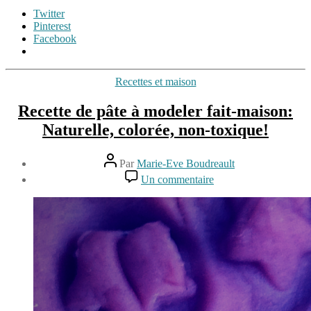
Twitter
Pinterest
Facebook
Étiquettes
Catégories
Recettes et maison
blog
de
Recette de pâte à modeler fait-maison:
mamans
Naturelle, colorée, non-toxique!
à
la
maison
,
Auteur
Par
Marie-Eve Boudreault
changer
de
Date
sur
de
Un commentaire
l’article
de
Recette
maison
,
25
l’article
de
changer
novembre
pâte
de
2015
à
vie
,
modeler
déménagement
fait-
avec
maison:
les
Naturelle,
enfants
,
colorée,
déménager
non-
la