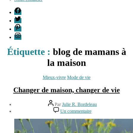
F
T
P
I
Étiquette :
blog de mamans à
la maison
Catégories
Mieux-vivre
Mode de vie
Changer de maison, changer de vie
Auteur
Par
Julie R. Bordeleau
de
Date
sur
Un commentaire
l’article
de
Changer
8
l’article
de
juin
maison,
2016
changer